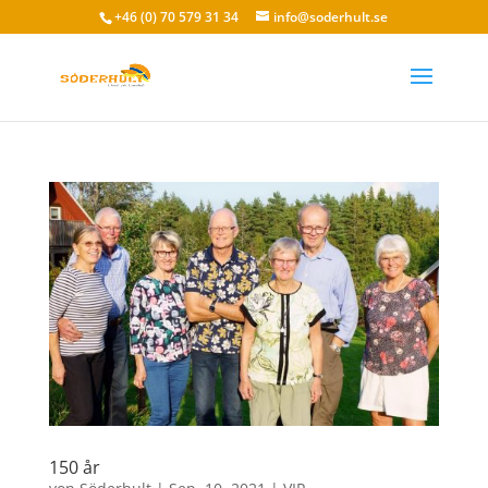
+46 (0) 70 579 31 34
info@soderhult.se
150 år