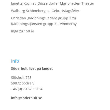
Janette Koch
zu
Düsseldorfer Marionetten-Theater
Walburg Schöneberg
zu
Geburtstagsfeier
Christian ,Räddnings ledare grupp 3
zu
Räddningstjänsten grupp 3 – Vimmerby
Inga
zu
150 år
Info
Söderhult livet på landet
Slitshult 723
59872 Södra Vi
+46 (0) 70 579 3134
info@soderhult.se