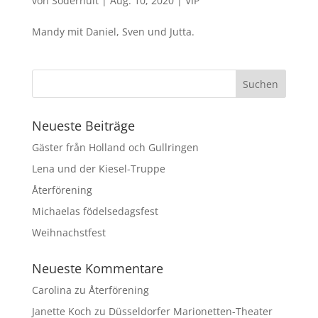
von
Söderhult
|
Aug. 10, 2020
|
VIP
Mandy mit Daniel, Sven und Jutta.
Neueste Beiträge
Gäster från Holland och Gullringen
Lena und der Kiesel-Truppe
Återförening
Michaelas födelsedagsfest
Weihnachstfest
Neueste Kommentare
Carolina
zu
Återförening
Janette Koch
zu
Düsseldorfer Marionetten-Theater