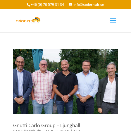
+46 (0) 70 579 31 34
info@soderhult.se
Gnutti Carlo Group – Ljunghäll