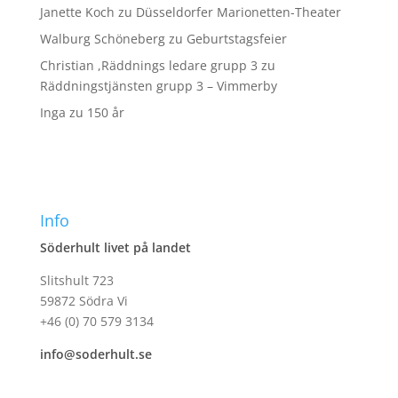
Janette Koch
zu
Düsseldorfer Marionetten-Theater
Walburg Schöneberg
zu
Geburtstagsfeier
Christian ,Räddnings ledare grupp 3
zu
Räddningstjänsten grupp 3 – Vimmerby
Inga
zu
150 år
Info
Söderhult livet på landet
Slitshult 723
59872 Södra Vi
+46 (0) 70 579 3134
info@soderhult.se