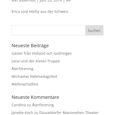
von
Söderhult
|
Juni 23, 2019
|
VIP
Erica und Hörby aus der Schweiz.
Neueste Beiträge
Gäster från Holland och Gullringen
Lena und der Kiesel-Truppe
Återförening
Michaelas födelsedagsfest
Weihnachstfest
Neueste Kommentare
Carolina
zu
Återförening
Janette Koch
zu
Düsseldorfer Marionetten-Theater