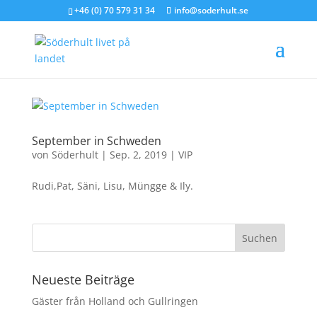
+46 (0) 70 579 31 34
info@soderhult.se
September in Schweden
von
Söderhult
|
Sep. 2, 2019
|
VIP
Rudi,Pat, Säni, Lisu, Müngge & Ily.
Neueste Beiträge
Gäster från Holland och Gullringen