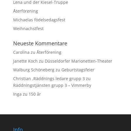
Lena und der Kiesel-Truppe
Återförening
Michaelas födelsedagsfest
Weihnachstfest
Neueste Kommentare
Carolina
zu
Återförening
Janette Koch
zu
Düsseldorfer Marionetten-Theater
Walburg Schöneberg
zu
Geburtstagsfeier
Christian ,Räddnings ledare grupp 3
zu
Räddningstjänsten grupp 3 – Vimmerby
Inga
zu
150 år
Info