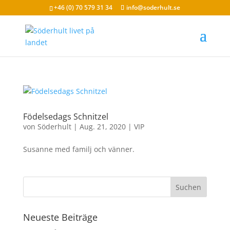
+46 (0) 70 579 31 34
info@soderhult.se
Födelsedags Schnitzel
von
Söderhult
|
Aug. 21, 2020
|
VIP
Susanne med familj och vänner.
Neueste Beiträge