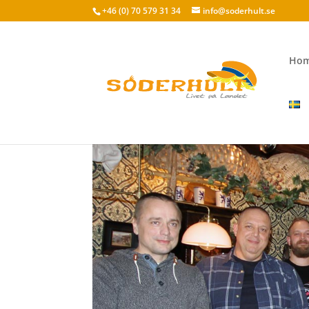
+46 (0) 70 579 31 34
info@soderhult.se
Ho