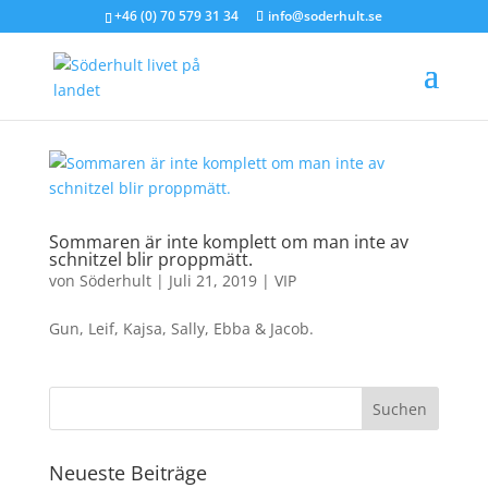
+46 (0) 70 579 31 34
info@soderhult.se
Sommaren är inte komplett om man inte av
schnitzel blir proppmätt.
von
Söderhult
|
Juli 21, 2019
|
VIP
Gun, Leif, Kajsa, Sally, Ebba & Jacob.
Neueste Beiträge