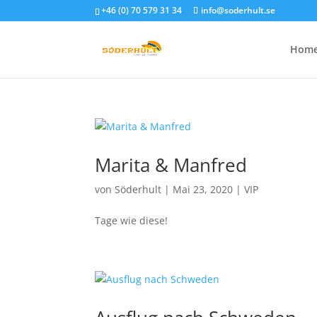
+46 (0) 70 579 31 34
info@soderhult.se
Hom
Marita & Manfred
von
Söderhult
|
Mai 23, 2020
|
VIP
Tage wie diese!