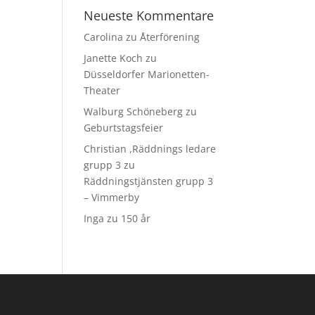
Neueste Kommentare
Carolina
zu
Återförening
Janette Koch
zu
Düsseldorfer Marionetten-
Theater
Walburg Schöneberg
zu
Geburtstagsfeier
Christian ,Räddnings ledare
grupp 3
zu
Räddningstjänsten grupp 3
– Vimmerby
Inga
zu
150 år