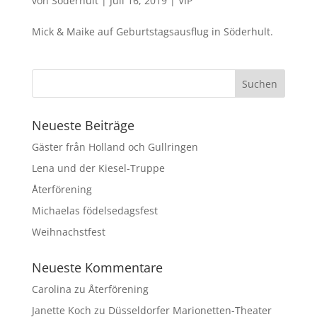
von
Söderhult
|
Juli 16, 2019
|
VIP
Mick & Maike auf Geburtstagsausflug in Söderhult.
Neueste Beiträge
Gäster från Holland och Gullringen
Lena und der Kiesel-Truppe
Återförening
Michaelas födelsedagsfest
Weihnachstfest
Neueste Kommentare
Carolina
zu
Återförening
Janette Koch
zu
Düsseldorfer Marionetten-Theater