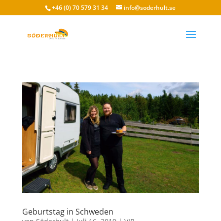
+46 (0) 70 579 31 34
info@soderhult.se
Geburtstag in Schweden