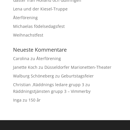
Gäster från Holland och Gullringen
Lena und der Kiesel-Truppe
Återförening
Michaelas födelsedagsfest
Weihnachstfest
Neueste Kommentare
Carolina
zu
Återförening
Janette Koch
zu
Düsseldorfer Marionetten-Theater
Walburg Schöneberg
zu
Geburtstagsfeier
Christian ,Räddnings ledare grupp 3
zu
Räddningstjänsten grupp 3 – Vimmerby
Inga
zu
150 år