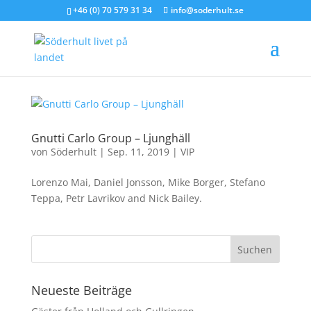
+46 (0) 70 579 31 34
info@soderhult.se
Gnutti Carlo Group – Ljunghäll
von
Söderhult
|
Sep. 11, 2019
|
VIP
Lorenzo Mai, Daniel Jonsson, Mike Borger, Stefano
Teppa, Petr Lavrikov and Nick Bailey.
Neueste Beiträge