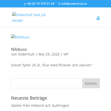
+46 (0) 70 579 31 34
info@soderhult.se
Nilsbuss
von
Söderhult
|
Mai 29, 2020
|
VIP
Simon fyller 26 år, firar med flickvän och vänner!
Neueste Beiträge
Gäster från Holland och Gullringen