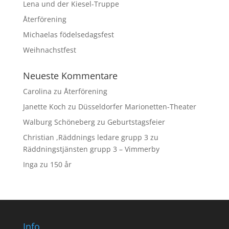
Lena und der Kiesel-Truppe
Återförening
Michaelas födelsedagsfest
Weihnachstfest
Neueste Kommentare
Carolina
zu
Återförening
Janette Koch
zu
Düsseldorfer Marionetten-Theater
Walburg Schöneberg
zu
Geburtstagsfeier
Christian ,Räddnings ledare grupp 3
zu
Räddningstjänsten grupp 3 – Vimmerby
Inga
zu
150 år
Info