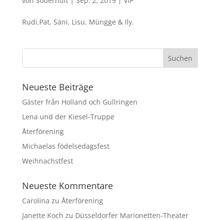
von
Söderhult
|
Sep. 2, 2019
|
VIP
Rudi,Pat, Säni, Lisu, Müngge & Ily.
Neueste Beiträge
Gäster från Holland och Gullringen
Lena und der Kiesel-Truppe
Återförening
Michaelas födelsedagsfest
Weihnachstfest
Neueste Kommentare
Carolina
zu
Återförening
Janette Koch
zu
Düsseldorfer Marionetten-Theater