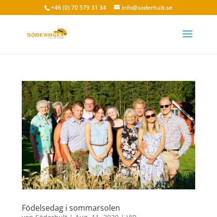
+46 (0) 70 579 31 34
info@soderhult.se
Födelsedag i sommarsolen