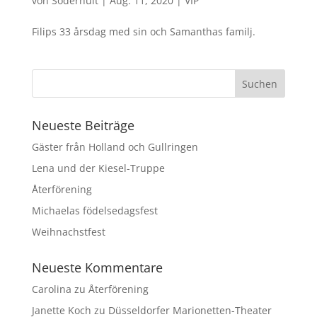
von
Söderhult
|
Aug. 11, 2020
|
VIP
Filips 33 årsdag med sin och Samanthas familj.
Neueste Beiträge
Gäster från Holland och Gullringen
Lena und der Kiesel-Truppe
Återförening
Michaelas födelsedagsfest
Weihnachstfest
Neueste Kommentare
Carolina
zu
Återförening
Janette Koch
zu
Düsseldorfer Marionetten-Theater