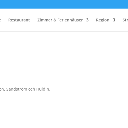
e
Restaurant
Zimmer & Ferienhäuser
Region
St
son, Sandström och Huldin.