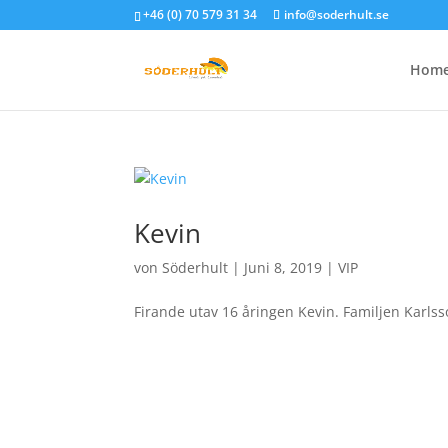
+46 (0) 70 579 31 34
info@soderhult.se
Hom
Kevin
von
Söderhult
|
Juni 8, 2019
|
VIP
Firande utav 16 åringen Kevin. Familjen Karls