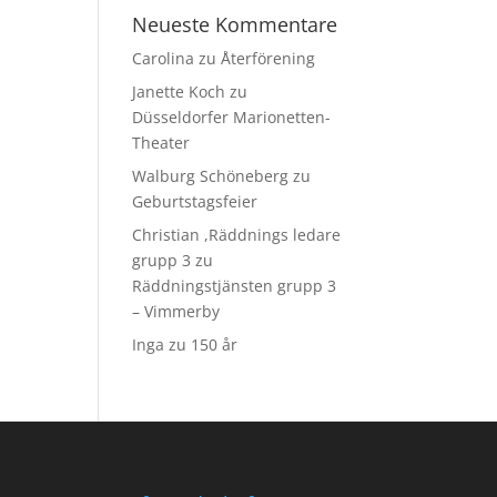
Neueste Kommentare
Carolina
zu
Återförening
Janette Koch
zu
Düsseldorfer Marionetten-
Theater
Walburg Schöneberg
zu
Geburtstagsfeier
Christian ,Räddnings ledare
grupp 3
zu
Räddningstjänsten grupp 3
– Vimmerby
Inga
zu
150 år