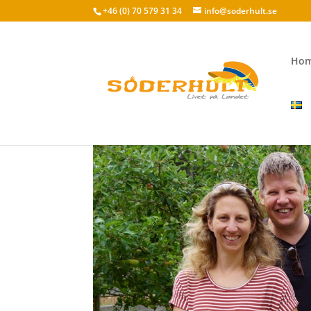
+46 (0) 70 579 31 34
info@soderhult.se
Ho