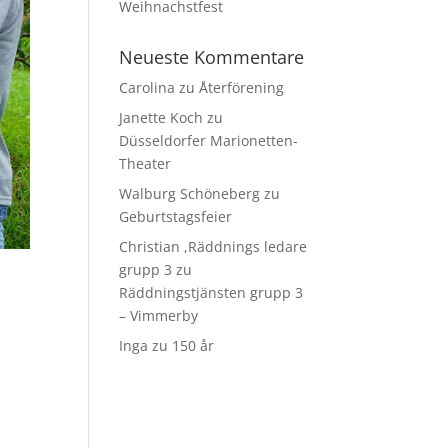
Weihnachstfest
Neueste Kommentare
Carolina
zu
Återförening
Janette Koch
zu
Düsseldorfer Marionetten-
Theater
Walburg Schöneberg
zu
Geburtstagsfeier
Christian ,Räddnings ledare
grupp 3
zu
Räddningstjänsten grupp 3
– Vimmerby
Inga
zu
150 år