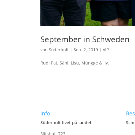
September in Schweden
von
Söderhult
|
Sep. 2, 2019
|
VIP
Rudi,Pat, Säni, Lisu, Müngge & Ily.
Info
Res
Söderhult livet på landet
Schn
Slitshult 723