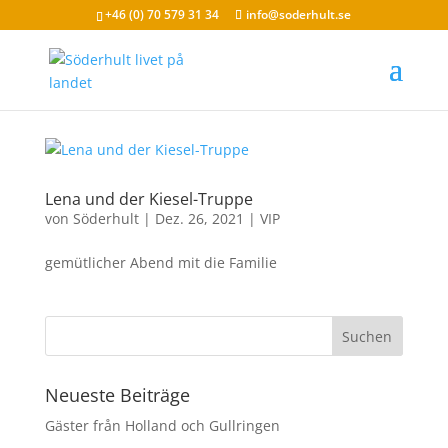
+46 (0) 70 579 31 34
info@soderhult.se
Lena und der Kiesel-Truppe
von
Söderhult
|
Dez. 26, 2021
|
VIP
gemütlicher Abend mit die Familie
Neueste Beiträge
Gäster från Holland och Gullringen