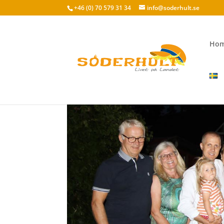
+46 (0) 70 579 31 34
info@soderhult.se
Ho