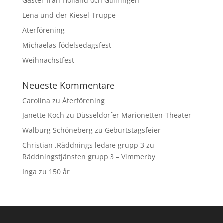
Gäster från Holland och Gullringen
Lena und der Kiesel-Truppe
Återförening
Michaelas födelsedagsfest
Weihnachstfest
Neueste Kommentare
Carolina
zu
Återförening
Janette Koch
zu
Düsseldorfer Marionetten-Theater
Walburg Schöneberg
zu
Geburtstagsfeier
Christian ,Räddnings ledare grupp 3
zu
Räddningstjänsten grupp 3 – Vimmerby
Inga
zu
150 år