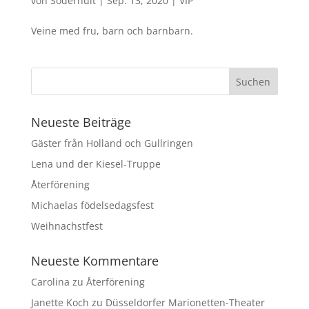
von
Söderhult
|
Sep. 13, 2020
|
VIP
Veine med fru, barn och barnbarn.
Neueste Beiträge
Gäster från Holland och Gullringen
Lena und der Kiesel-Truppe
Återförening
Michaelas födelsedagsfest
Weihnachstfest
Neueste Kommentare
Carolina
zu
Återförening
Janette Koch
zu
Düsseldorfer Marionetten-Theater