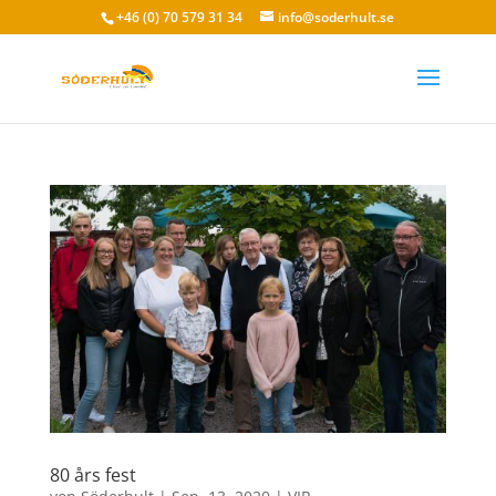
+46 (0) 70 579 31 34
info@soderhult.se
80 års fest